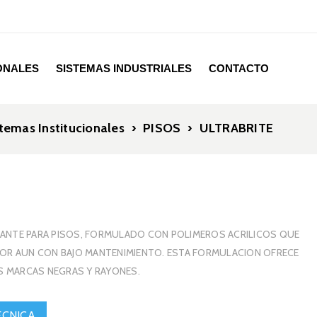
IONALES
SISTEMAS INDUSTRIALES
CONTACTO
temas Institucionales
›
PISOS
›
ULTRABRITE
ANTE PARA PISOS, FORMULADO CON POLIMEROS ACRILICOS QUE
IOR AUN CON BAJO MANTENIMIENTO. ESTA FORMULACION OFRECE
AS MARCAS NEGRAS Y RAYONES.
ECNICA